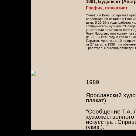
1891, Будапешт (Австр
График, плакатист
"Учился в Вене. Во время Перв
освобождения остался в России
дети. В 20-30-е годы работал х
сатирическом журнале ""Северны
участвовал в выставке произве
Член Ярославского коллектива 
(ИЗО). В 1937 году в связи с 
Саратов. Арестован 10 февраля
от 27 августа 1938 г. по обви
- расстрел. Приговор приведен 
1989
Ярославский худо
плакат)
"Сообщение Т.А. 
хужожественного 
искусства : Справоч
(указ.). "