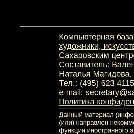
Перейти: •
К началу
•
Список по алфавиту
•
Поиск
Компьютерная база
художники, искусс
Сахаровским цент
Составитель: Вален
Наталья Магидова.
Тел.: (495) 623 411
e-mail:
secretary@sa
Политика конфиден
Данный материал (инфор
(или) направлен неком
функции иностранного а