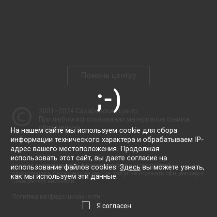
Помочь центру
2001–2024
Сахаровский центр
.
При любом использовании материалов ссылка
обязательна.
На нашем сайте мы используем cookie для сбора
информации технического характера и обрабатываем IP-
адрес вашего местоположения. Продолжая
использовать этот сайт, вы даете согласие на
Мнения выступающих и формулировки тем мероприятий,
использование файлов cookies.
Здесь
вы можете узнать,
проходящих в Сахаровском центре, могут не отражать официальную
как мы используем эти данные.
позицию Организации.
Политика конфиденциальности
Я согласен