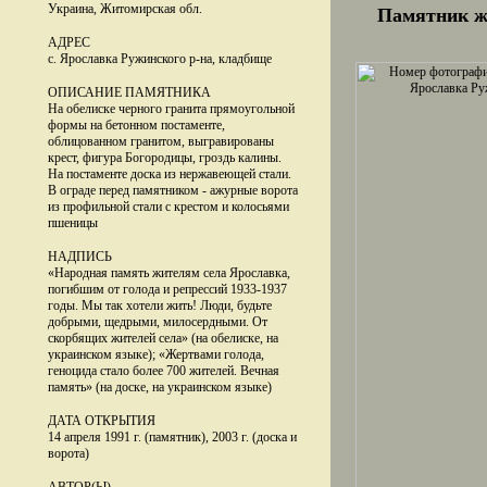
Украина, Житомирская обл.
Памятник ж
АДРЕС
с. Ярославка Ружинского р-на, кладбище
ОПИСАНИЕ ПАМЯТНИКА
На обелиске черного гранита прямоугольной
формы на бетонном постаменте,
облицованном гранитом, выгравированы
крест, фигура Богородицы, гроздь калины.
На постаменте доска из нержавеющей стали.
В ограде перед памятником - ажурные ворота
из профильной стали с крестом и колосьями
пшеницы
НАДПИСЬ
«Народная память жителям села Ярославка,
погибшим от голода и репрессий 1933-1937
годы. Мы так хотели жить! Люди, будьте
добрыми, щедрыми, милосердными. От
скорбящих жителей села» (на обелиске, на
украинском языке); «Жертвами голода,
геноцида стало более 700 жителей. Вечная
память» (на доске, на украинском языке)
ДАТА ОТКРЫТИЯ
14 апреля 1991 г. (памятник), 2003 г. (доска и
ворота)