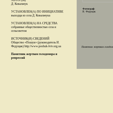
АВТОР(Ы)
Д. Ковальчук
Фотограф
:
УСТАНОВЛЕН(А) ПО ИНИЦИАТИВЕ
В. Федущак
выходца из села Д. Ковальчука
УСТАНОВЛЕН(А) НА СРЕДСТВА
собранные общественностью села и
сельсоветом
ИСТОЧНИК(И) СВЕДЕНИЙ
Общество «Пошук» (руководитель И.
Федущак) http://www.poshuk-lviv.org.ua
Памятник жертвам голодомор
Памятник жертвам голодомора и
репрессий