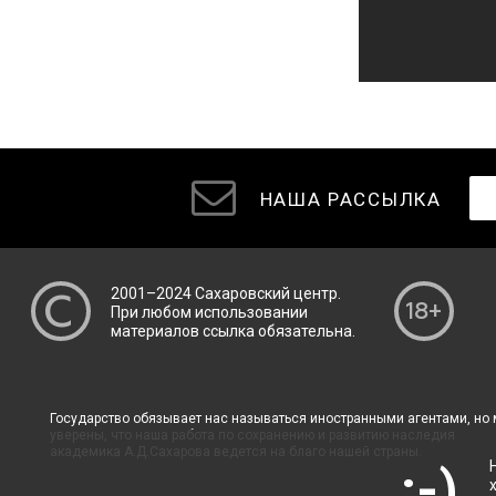
НАША РАССЫЛКА
2001–2024
Сахаровский центр
.
При любом использовании
материалов ссылка обязательна.
Государство обязывает нас называться иностранными агентами, но
уверены, что наша работа по сохранению и развитию наследия
академика А.Д.Сахарова ведется на благо нашей страны.