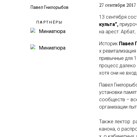
27 сентября 2017
Павел Гнилорыбов
13 сентября сос
ПАРТНЁРЫ
культа”
,
приуро
на арест: Арбат, 
Историк
Павел 
х ревитализация
привычные для 1
процесс далеко 
хотя они не вход
Павел Гнилорыбо
установки памят
сообществ – все
организации пыт
Также лектор ра
канона, о расп
х, о кабинетных