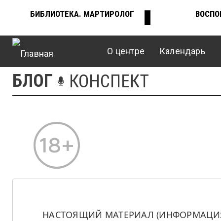
Перейти
БИБЛИОТЕКА. МАРТИРОЛОГ
ВОСПО
ВЕРХНЕЕ
к
основному
содержанию
О центре
Календарь
МЕНЮ
Главное
БЛОГ
КОНСПЕКТ
меню
НАСТОЯЩИЙ МАТЕРИАЛ (ИНФОРМАЦИЯ)