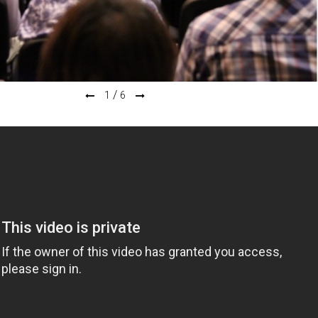
/
1
6