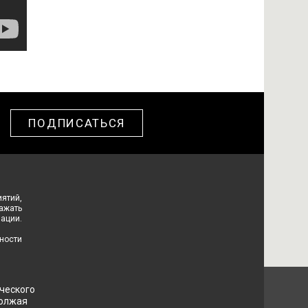
ПОДПИСАТЬСЯ
ятий,
ражать
ации.
ности
ческого
должая