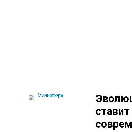
Эволюц
ставит
соврем