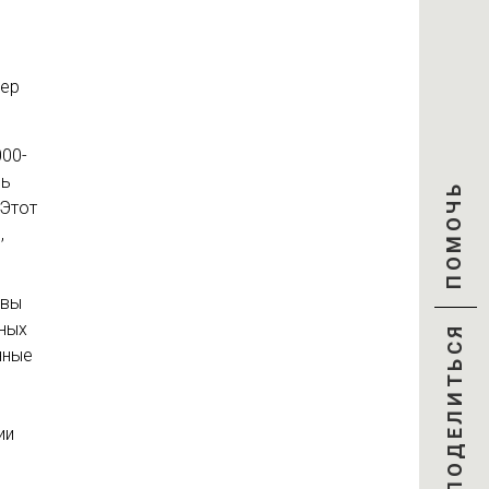
дер
000-
сь
ПОМОЧЬ
 Этот
,
ивы
тных
ПОДЕЛИТЬСЯ
нные
ии