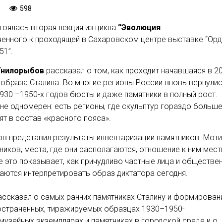
598
тоялась вторая лекция из цикла
“Эволюция
ченного к проходящей в Сахаровском центре выставке “Ор
51”.
Гнилорыбов
рассказал о том, как проходит начавшаяся в 2
 образа Сталина. Во многие регионы России вновь вернули
930 –1950-х годов бюсты и даже памятники в полный рост.
не одномерен: есть регионы, где скульптур гораздо больше
ят в состав «красного пояса».
в представил результаты инвентаризации памятников. Мот
ников, места, где они располагаются, отношение к ним мес
 это показывает, как причудливо частные лица и обществе
аются интерпретировать образ диктатора сегодня.
ссказал о самых ранних памятниках Сталину и формирован
ространенных, тиражируемых образцах 1930–1950-
, музейных экземплярах и памятниках в городской среде и о