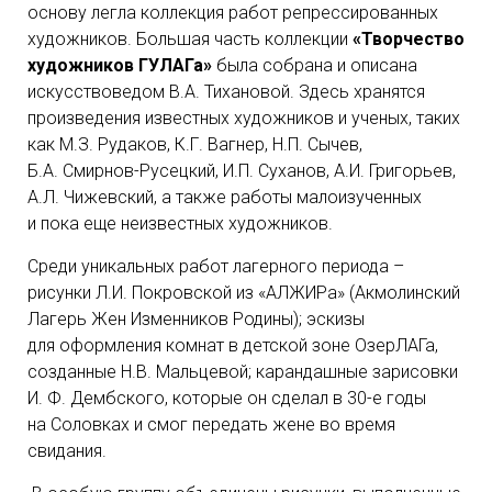
основу легла коллекция работ репрессированных
художников. Большая часть коллекции
«Творчество
художников ГУЛАГа»
была собрана и описана
искусствоведом В.А. Тихановой. Здесь хранятся
произведения известных художников и ученых, таких
как М.З. Рудаков, К.Г. Вагнер, Н.П. Сычев,
Б.А. Смирнов-Русецкий, И.П. Суханов, А.И. Григорьев,
А.Л. Чижевский, а также работы малоизученных
и пока еще неизвестных художников.
Среди уникальных работ лагерного периода –
рисунки Л.И. Покровской из «АЛЖИРа» (Акмолинский
Лагерь Жен Изменников Родины); эскизы
для оформления комнат в детской зоне ОзерЛАГа,
созданные Н.В. Мальцевой; карандашные зарисовки
И. Ф. Дембского, которые он сделал в 30-е годы
на Соловках и смог передать жене во время
свидания.