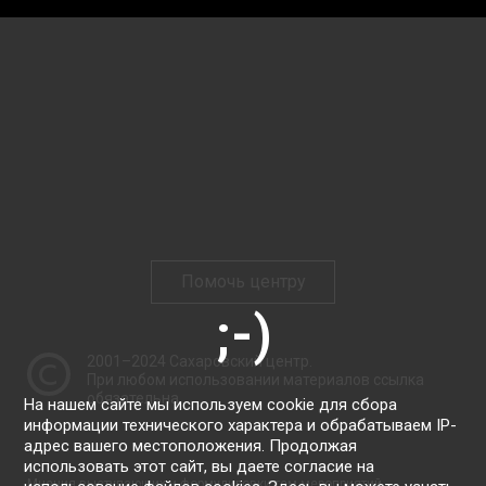
Помочь центру
2001–2024
Сахаровский центр
.
При любом использовании материалов ссылка
обязательна.
На нашем сайте мы используем cookie для сбора
информации технического характера и обрабатываем IP-
адрес вашего местоположения. Продолжая
использовать этот сайт, вы даете согласие на
Мнения выступающих и формулировки тем мероприятий,