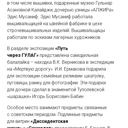
в том числе вышивки, подаренные музею Гульнар
Асановной Калайджи, дочерью узницы «АЛЖИРа»
Эдис Мусаниф. Эдис Мусаниф работала
вышивальщицей на швейной фабрике в цехе
строчевышивальных изделий. Вышивальщицы
работали по эскизам лагерных художников.
В разделе экспозиции
«Путь
через ГУЛАГ»
представлена самодельная
балалайка – находка В.К. Верникова в экспедиции
на «Мертвую дорогу». И.И. Ермакова подарила
для экспозиции семейные реликвии: шкатулку,
пуговицы, рамку для фотографии. Эти подарки
для дочери сделал в знаменитой Туполевской
«шарашке» Игорь Борисович Бабин.
Особое место занимают предметы, связанные
с советским периодом. Подлинные предметы
для витрин
«Диссидентская