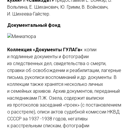
кухня»
и
«Самиздат»
предоставили Е. Боннэр, В.
Вольпина, Е. Шиханович, Ю. Гримм, В. Войнович,
И. Шихеева-Гайстер.
Документальный фонд
Коллекция «Документы ГУЛАГа»
: копии
и подлинные документы и фотографии
из следственных дел, свидетельства о смерти,
справки об освобождении и реабилитации, лагерные
письма, рукописи воспоминаний и др. документы. В
коллекции также хранятся несколько личных
и семейных архивов. Архив документов, переданный
наследниками П.Ж. Озела, содержит выписки
из протоколов заседаний «троек» (с постановлением
о расстреле), описи актов судебной комиссии НКВД
ССССР за 1937 -1938 годов, негативы
к расстрельным спискам, фотографии