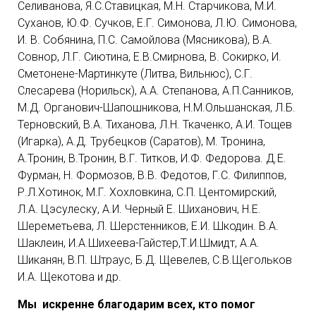
Селиванова, Я.С.Ставицкая, М.Н. Старчикова, М.И.
Суханов, Ю.Ф. Сучков, Е.Г. Симонова, Л.Ю. Симонова,
И. В. Собянина, П.С. Самойлова (Мясникова), В.А.
Совнор, Л.Г. Сиютина, Е.В.Смирнова, В. Сокирко, И.
Сметонене-Мартинкуте (Литва, Вильнюс), С.Г.
Слесарева (Норильск), А.А. Степанова, А.П.Санников,
М.Д. Органович-Шапошникова, Н.М.Ольшанская, Л.Б.
Терновский, В.А. Тиханова, Л.Н. Ткаченко, А.И. Тощев
(Игарка), А.Д. Трубецков (Саратов), М. Тронина,
А.Тронин, В.Тронин, В.Г. Титков, И.Ф. Федорова. Д.Е.
Фурман, Н. Формозов, В.В. Федотов, Г.С. Филиппов,
Р.Л.Хотинок, М.Г. Хохловкина, С.П. Центомирский,
Л.А. Цэсулеску, А.И. Черный Е. Шиханович, Н.Е.
Шереметьева, Л. Шерстенников, Е.И. Шкодин. В.А.
Шаклеин, И.А.Шихеева-Гайстер,Т.И.Шмидт, А.А.
Шиканян, В.П. Штраус, Б.Д. Щевелев, С.В.Щегольков
И.А. Щекотова и др.
Мы искренне благодарим всех, кто помог