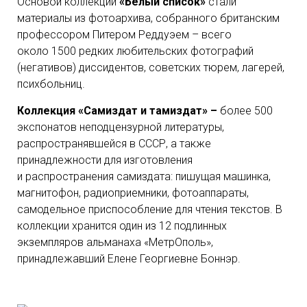
Основой коллекции
«Белый список»
стали
материалы из фотоархива, собранного британским
профессором Питером Реддуэем – всего
около 1500 редких любительских фотографий
(негативов) диссидентов, советских тюрем, лагерей,
психбольниц.
Коллекция «Самиздат и тамиздат» –
более 500
экспонатов неподцензурной литературы,
распространявшейся в СССР, а также
принадлежности для изготовления
и распространения самиздата: пишущая машинка,
магнитофон, радиоприемники, фотоаппараты,
самодельное приспособление для чтения текстов. В
коллекции хранится один из 12 подлинных
экземпляров альманаха «МетрОполь»,
принадлежавший Елене Георгиевне Боннэр.