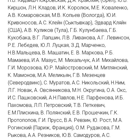
Н.В. Кидайш-Покровская, Д.А. Краюхин, (Орел), Ю.В.
Киршон, Л.Н. Кладов, И.К. Королюк, М.Е. Коваленко,
А.В. Комаровская, М.В. Копьев (Вологда), Ю.И.
Кривоносов, А.С. Клейн (Сыктывкар), Эдвард Кляйн
(США), А.В. Куликов (Тула), Г.Б. Кулунбаева, Г.Б.
Кукобака, В.Г. Лапшин, Л.В. Ливанова, А.Г. Левинсон,
Р.Е. Лебедев, Ю.Л. Луцкая, З.Д. Марченко,
Н.В.Мальцева, В. Машатин, Е. В. Маркова, Р.Б.
Мамаева, И.А. Мазус, М. Михальчук, А.И. Михайлова,
Г.И. Морозова, Ю.Р. Майостровский, М. Митлянский,
К. Мамонов, М.А. Меликьян, Г.В. Мезенцев
(Северодвинс), С. Муратов, А.С. Никольский, Н.Ним,
Л.Г. Новак, А. Овсянникова, М.Н. Округина, О.А. Окс,
И.С. Пашковский, А.Н.Павлов, Н.Е. Парфенова, И.Б.
Пахомова, Л.П. Петровский, Т.В. Петкевич,
Е.М.Плискина, В. Полянский, Е.В. Прошечкин, Г.К.
Протопопов, Г.И. Прусс, В.А. Ревзин, Ю. Рост, М.А.
Рогинский (Париж, Франция), О.М. Рудакова, Г.М.
Рыкова, А.А. Резников, Ю.В. Самодуров, А.С.