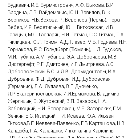
Будкевич, И.Е. Бурмистрович, А.Ф. Быкова, Б.И.
Вардина, Л.В. Вайдеманис, Ю.Н. Вавилов, В. К.
Верников, Н.Б.Вехова, Р. Веденеев (Пермь), Пера
Вебер, И.Я. Веретильный, Ю.Н. Витковская, И.В.
Галицын, М.О. Гаспарян, Н.И. Гетман, С.С. Гитман, Т.А.
Гнилицкая, Ю.Л. Гримм, А.Д. Глезер, М.Б. Годяева, Н.Н.
Горчакова, Р.С. Гольдберг (Тюмень), Н.Л. Гудсков,
М.И. Губина, А.М.Губанов, Э.А. Доброчаева, М.В.
Дистергефт, Р.Г. Дмитриев, И.Г.Дмитриева, А.С.
Добровольский, В.С. и Д.В. Дормидонтовы, И.А.
Дубровина, Ф.Д. Дубровин, И.Д. Дубровская
(Германия), Л.А. Дулаева, В.П.Дьяченко,
Л.Р.Екатеринославская, И.И.Ермакова, Владимир
Жерлицын, Б. Жутовский, В.П. Захаров, Н.А.
Заболоцкий, Н.И. Запорожец, М.Е. Загорских, Г.М.
Зенкин, Е.С. Иглицкий, Т.И. Исаева, Ю.А. Ильзен-
Титкова,В.Г. Иевлева-Павленко, Г.В.Карташова, Н.В.
Кандыба, Г.А. Калайджи, Инга-Галина Карклинь,