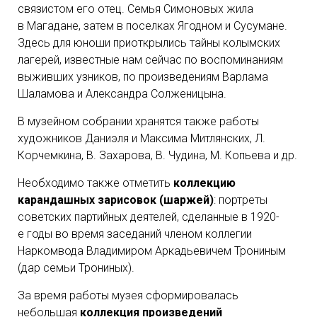
связистом его отец. Семья Симоновых жила
в Магадане, затем в поселках Ягодном и Сусумане.
Здесь для юноши приоткрылись тайны колымских
лагерей, известные нам сейчас по воспоминаниям
выживших узников, по произведениям Варлама
Шаламова и Александра Солженицына.
В музейном собрании хранятся также работы
художников Даниэля и Максима Митлянских, Л.
Корчемкина, В. Захарова, В. Чудина, М. Копьева и др.
Необходимо также отметить
коллекцию
карандашных зарисовок (шаржей)
: портреты
советских партийных деятелей, сделанные в 1920-
е годы во время заседаний членом коллегии
Наркомвода Владимиром Аркадьевичем Трониным
(дар семьи Трониных).
За время работы музея сформировалась
небольшая
коллекция произведений