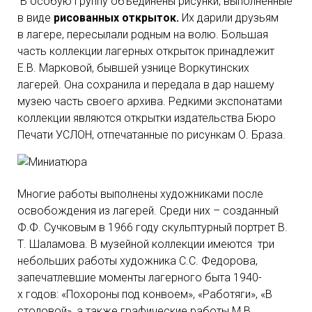
В особую группу объединены рисунки, выполненные
в виде
рисованных открыток.
Их дарили друзьям
в лагере, пересылали родным на волю. Большая
часть коллекции лагерных открыток принадлежит
Е.В. Марковой, бывшей узнице Воркутинских
лагерей. Она сохранила и передала в дар нашему
музею часть своего архива. Редкими экспонатами
коллекции являются открытки издательства Бюро
Печати УСЛОН, отпечатанные по рисункам О. Браза.
Многие работы выполнены художниками после
освобождения из лагерей. Среди них – созданный
Ф.Ф. Сучковым в 1966 году скульптурный портрет В.
Т. Шаламова. В музейной коллекции имеются три
небольших работы художника С.С. Федорова,
запечатлевшие моменты лагерного быта 1940-
х годов: «Похороны под конвоем», «Работяги», «В
столовой», а также графические работы М.В.