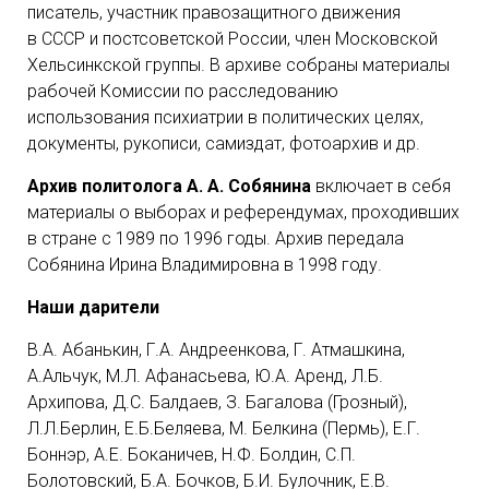
писатель, участник правозащитного движения
в СССР и постсоветской России, член Московской
Хельсинкской группы. В архиве собраны материалы
рабочей Комиссии по расследованию
использования психиатрии в политических целях,
документы, рукописи, самиздат, фотоархив и др.
Архив политолога А. А. Собянина
включает в себя
материалы о выборах и референдумах, проходивших
в стране с 1989 по 1996 годы. Архив передала
Собянина Ирина Владимировна в 1998 году.
Наши дарители
В.А. Абанькин, Г.А. Андреенкова, Г. Атмашкина,
А.Альчук, М.Л. Афанасьева, Ю.А. Аренд, Л.Б.
Архипова, Д.С. Балдаев, З. Багалова (Грозный),
Л.Л.Берлин, Е.Б.Беляева, М. Белкина (Пермь), Е.Г.
Боннэр, А.Е. Боканичев, Н.Ф. Болдин, С.П.
Болотовский, Б.А. Бочков, Б.И. Булочник, Е.В.