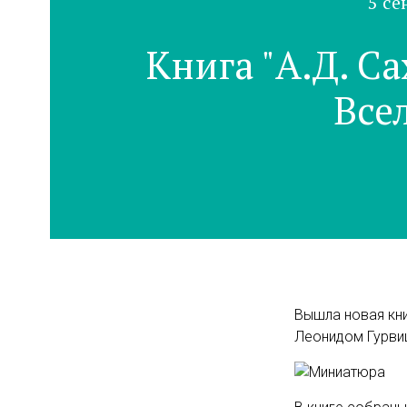
5 се
Книга "А.Д. С
Все
Вышла новая кн
Леонидом Гурвиц