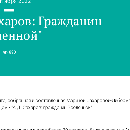
нтября 2022
ахаров: Гражданин
ленной"
890
ига, собранная и составленная Мариной Сахаровой-Либерма
ем - "А.Д. Сахаров: гражданин Вселенной".