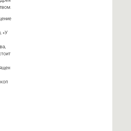
ндрея
твом.
щение
, «У
ва,
стоит
вящен
скоп