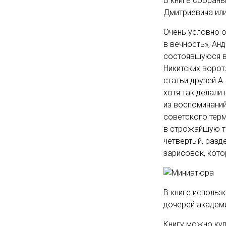
В книге собраны
Дмитриевича или
Очень условно о
в вечность», Ан
состоявшуюся в
Никитских ворот
статьи друзей А
хотя так делали 
из воспоминаний
советского терм
в строжайшую та
четвертый, разд
зарисовок, кото
В книге использ
дочерей академи
Книгу можно
ку