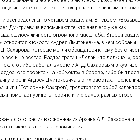
 воспоминания и эссе более 70 авторов, близко знавших А
 ощутивших его влияние, не подкрепленное личным знакомс
ни распределены по четырем разделам. В первом, «Возвра
дрея Дмитриевича вспоминают те, кто знал его уже как
ыдающуюся личность огромного масштаба. Второй раздел
», относится к юности Андрея Дмитриевича, в нем собраны
. Д. Сахарова, которые могли обращаться к нему без отчест
не все и не всегда. Раздел третий, «Делай, что должно…», со
 тех, кто либо работал вместе с А. Д. Сахаровым в кузнице
оядерного проекта - на «объекте» в Сарове, либо был пос
йну о роли Андрея Дмитриевича в этих работах. Последний,
ел книги, "Тот самый Сахаров", представляет собой калейдо
рый помогает увидеть героя книги с самых разных сторон.
ованы фотографии в основном из Архива А.Д. Сахарова и
ка, а также авторов воспоминаний.
пить
в интернет-магазине Арт классика.