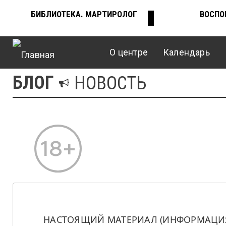
Перейти
БИБЛИОТЕКА. МАРТИРОЛОГ
ВОСПО
ВЕРХНЕЕ
к
основному
содержанию
О центре
Календарь
МЕНЮ
Главное
БЛОГ
НОВОСТЬ
меню
НАСТОЯЩИЙ МАТЕРИАЛ (ИНФОРМАЦИЯ)