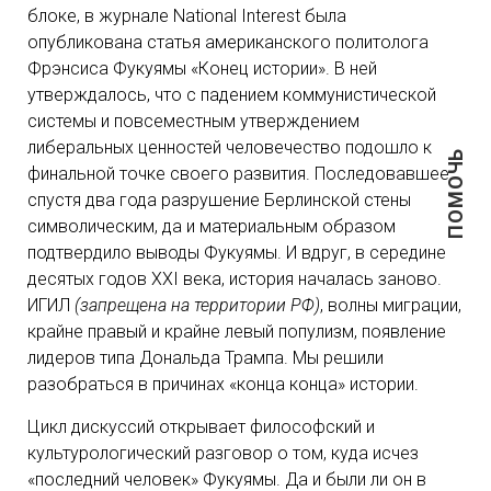
блоке, в журнале National Interest была
опубликована статья американского политолога
Фрэнсиса Фукуямы «Конец истории». В ней
утверждалось, что с падением коммунистической
системы и повсеместным утверждением
либеральных ценностей человечество подошло к
ПОМОЧЬ
финальной точке своего развития. Последовавшее
спустя два года разрушение Берлинской стены
символическим, да и материальным образом
подтвердило выводы Фукуямы. И вдруг, в середине
десятых годов XXI века, история началась заново.
ИГИЛ
(запрещена на территории РФ)
, волны миграции,
крайне правый и крайне левый популизм, появление
лидеров типа Дональда Трампа. Мы решили
разобраться в причинах «конца конца» истории.
Цикл дискуссий открывает философский и
культурологический разговор о том, куда исчез
«последний человек» Фукуямы. Да и были ли он в