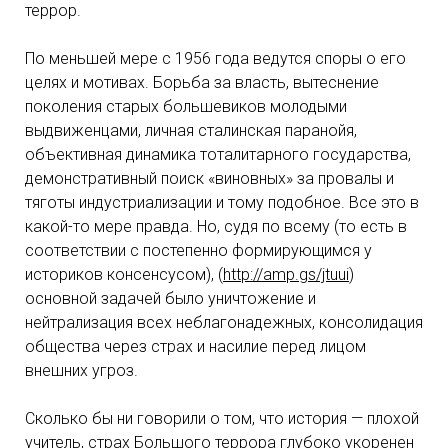
террор.
По меньшей мере с 1956 года ведутся споры о его
целях и мотивах. Борьба за власть, вытеснение
поколения старых большевиков молодыми
выдвиженцами, личная сталинская паранойя,
объективная динамика тоталитарного государства,
демонстративный поиск «виновных» за провалы и
тяготы индустриализации и тому подобное. Все это в
какой-то мере правда. Но, судя по всему (то есть в
соответствии с постепенно формирующимся у
историков консенсусом), (
http://amp.gs/jtuui
)
основной задачей было уничтожение и
нейтрализация всех неблагонадежных, консолидация
общества через страх и насилие перед лицом
внешних угроз.
Сколько бы ни говорили о том, что история — плохой
учитель, страх Большого террора глубоко укоренен