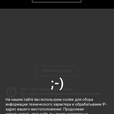
Помочь центру
2001–2024
Сахаровский центр
.
При любом использовании материалов ссылка
обязательна.
На нашем сайте мы используем cookie для сбора
информации технического характера и обрабатываем IP-
адрес вашего местоположения. Продолжая