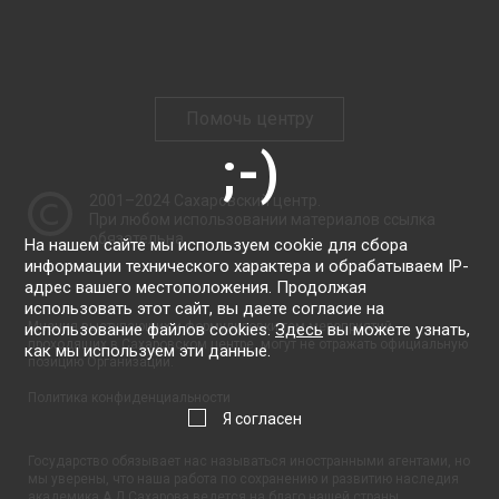
Помочь центру
2001–2024
Сахаровский центр
.
При любом использовании материалов ссылка
обязательна.
На нашем сайте мы используем cookie для сбора
информации технического характера и обрабатываем IP-
адрес вашего местоположения. Продолжая
использовать этот сайт, вы даете согласие на
Мнения выступающих и формулировки тем мероприятий,
использование файлов cookies.
Здесь
вы можете узнать,
проходящих в Сахаровском центре, могут не отражать официальную
как мы используем эти данные.
позицию Организации.
Политика конфиденциальности
Я согласен
Государство обязывает нас называться иностранными агентами, но
мы уверены, что наша работа по сохранению и развитию наследия
академика А.Д.Сахарова ведется на благо нашей страны.