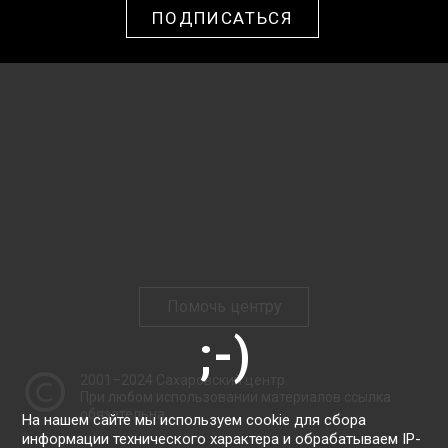
ПОДПИСАТЬСЯ
Помочь центру
2001–2024
Сахаровский центр
.
При любом использовании материалов ссылка
обязательна.
На нашем сайте мы используем cookie для сбора
информации технического характера и обрабатываем IP-