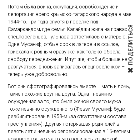
Потом была война, оккупация, освобождение и
депортация всего крымско-татарского народа в мае
1944-го. Три года спустя в поселке под
ПОДЕЛИТЬСЯ
Самаркандом, где семья Калайджи жила на правах
спецпоселенцев, Гульнара встретилась с матерью.
Эдие Мусаниф, отбыв срок в лагере и в ссылке,
приехала к родным сразу же, как только обрела
свободу передвижения. И тут же, чтобы больше не
разлучаться, вновь записалась спецпоселенкой –
теперь уже добровольно.
Вот они сфотографировались вместе – мать и дочь,
такие похожие друг на друга. Одна - невинно
осужденная за то, что была женой своего мужа –
тоже невинно осужденного (Февзи Мусаниф будет
реабилитирован в 1958-м «за отсутствием состава
преступления»). Другая потерявшая родителей в
девять лет и невинно репрессированная в 16-летнем
возрасте только за то, что родилась крымской