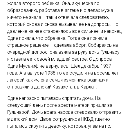
ждала второго ребенка. Она, акушерка по
образованию, работала в аптеке и о делах мужа
ничего не знала – так и отвечала следователю,
который снова и снова вызывал ее на допросы. Но
давление на нее становилось все сильнее, и наконец
Эдие поняла, что обречена. Тогда она приняла
страшное решение – сделала аборт. Собираясь на
очередной допрос, она взяла за руку дочь Гульнару
и отвела ее к своей младшей сестре. С допроса
Эдие Мусаниф не вернулась. Шел декабрь 1937
года. А в августе 1938-го ее осудили на восемь лет
лагерей как «члена семьи изменника родины» и
отправили в далекий Казахстан, в Карлаг.
Эдие напрасно пыталась спрятать дочь. На
следующий день после ареста матери пришли за
Гульнарой. Дочь врага народа следовало отправить
в детский дом. Двое сотрудников НКВД тщетно
пытались скрутить девочку, которая, упав на пол,