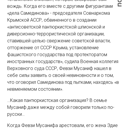
вождь. Когда его вместе с другими фигурантами
«дела Самединова» - председателя Совнаркома
Крымской АССР, обвиненного в создании
«антисоветской пантюркистской шпионской и
диверсионно-террористической организации,
ставившей целью свержение советской власти,
отторжение от СССР Крыма, установление
фашистского государства под протекторатом
иностранных государств», судила Военная коллегия
Верховного суда СССР, Февзи Мусаниф нашел в
себе силы заявить о своей невиновности и о том,
что оговорил Самединова под пытками, находясь «в
невменяемом состоянии».
…Какая пантюркистская организация? В семье
Мусаниф даже между собой говорили только по-
русски…
Когда Февзи Мусанифа арестовали, его жена Эдие