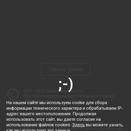
Помочь центру
2001–2024
Сахаровский центр
.
При любом использовании материалов ссылка
обязательна.
На нашем сайте мы используем cookie для сбора
информации технического характера и обрабатываем IP-
адрес вашего местоположения. Продолжая
использовать этот сайт, вы даете согласие на
Мнения выступающих и формулировки тем мероприятий,
использование файлов cookies.
Здесь
вы можете узнать,
проходящих в Сахаровском центре, могут не отражать официальную
как мы используем эти данные.