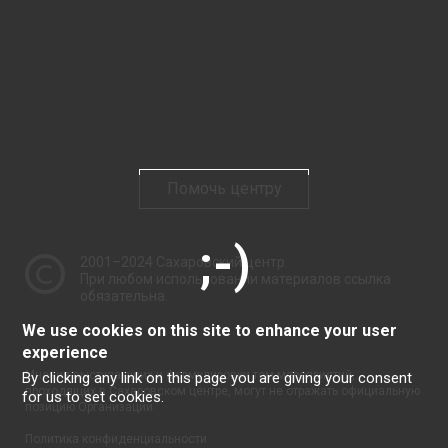
Помочь центру
2001–2024
Сахаровский центр
.
При любом использовании материалов ссылка
обязательна.
We use cookies on this site to enhance your user
experience
Мнения выступающих и формулировки тем мероприятий,
By clicking any link on this page you are giving your consent
проходящих в Сахаровском центре, могут не отражать официальную
for us to set cookies.
позицию Организации.
Политика конфиденциальности