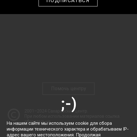
ПОДПИСАТЬСЯ
Помочь центру
2001–2024
Сахаровский центр
.
При любом использовании материалов ссылка
обязательна.
На нашем сайте мы используем cookie для сбора
информации технического характера и обрабатываем IP-
адрес вашего местоположения. Продолжая