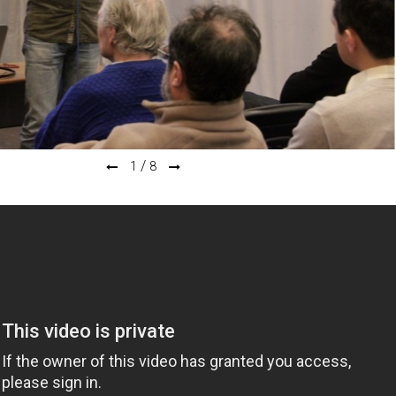
/
1
8