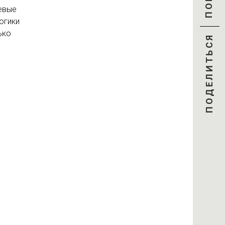
евые
огики
ько
ПОДЕЛИТЬСЯ