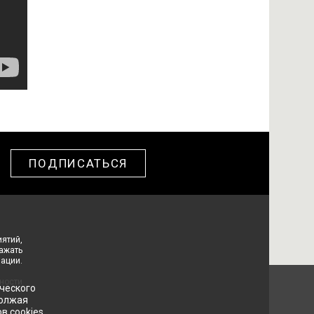
ПОДПИСАТЬСЯ
ятий,
ражать
ации.
ности
ческого
должая
в cookies.