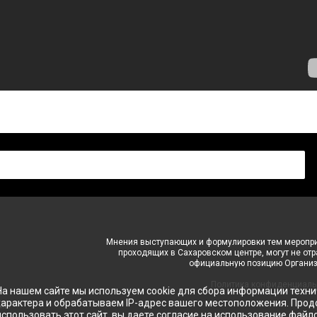
Мнения выступающих и формулировки тем меропри
проходящих в Сахаровском центре, могут не от
официальную позицию Организ
Политика конфиденциаль
На нашем сайте мы используем cookie для сбора информации техни
характера и обрабатываем IP-адрес вашего местоположения. Про
 мы
использовать этот сайт, вы даете согласие на использование файло