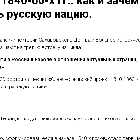
1840-60-х гг.: как и зачем
ь русскую нацию.
анский лекторий Сахаровского Центра и Вольное историче
ашают на третью встречу из цикла
ти в России и Европе в отношении актуальных страниц
а»
.30 состоится лекция
«
Славянофильский проект 1840-1860-х г
оить русскую нацию
»
Тесля,
кандидат философских наук, доцент Тихоокеанского
о, сформировавшееся в начале 1840-х годов, стало первы