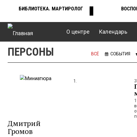
Перейти
БИБЛИОТЕКА. МАРТИРОЛОГ
ВОСПО
ВЕРХНЕЕ
к
основному
содержанию
О центре
Календарь
МЕНЮ
Главное
ПЕРСОНЫ
меню
ВСЁ
СОБЫТИЯ
2
1
в
о
п
Дмитрий
Громов