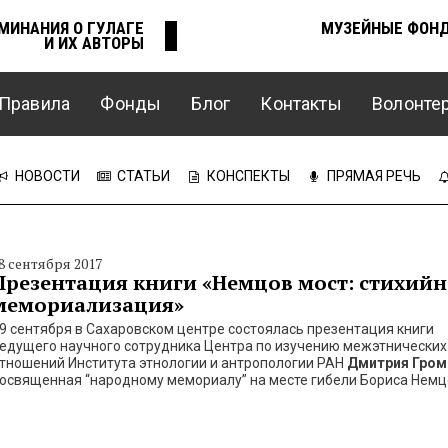
МИНАНИЯ О ГУЛАГЕ
МУЗЕЙНЫЕ ФОН
И ИХ АВТОРЫ
Правила
Фонды
Блог
Контакты
Волонте
НОВОСТИ
СТАТЬИ
КОНСПЕКТЫ
ПРЯМАЯ РЕЧЬ
8 сентября 2017
Презентация книги «Немцов мост: стихийн
мемориализация»
9 сентября в Сахаровском центре состоялась презентация книги
едущего научного сотрудника Центра по изучению межэтнических
тношений Института этнологии и антропологии РАН
Дмитрия Гром
освященная “народному мемориалу” на месте гибели Бориса Немц