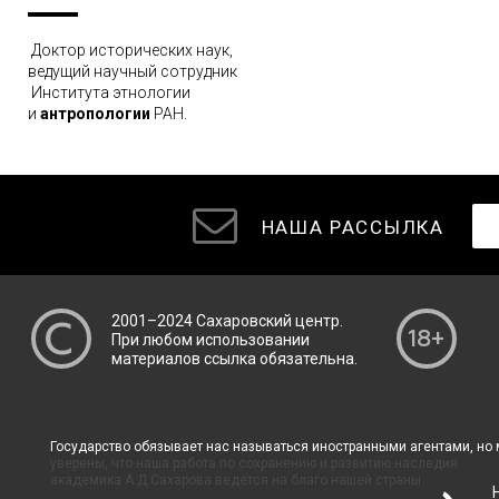
Доктор исторических наук,
ведущий научный сотрудник
Института этнологии
и
антропологии
РАН.
НАША РАССЫЛКА
2001–2024
Сахаровский центр
.
При любом использовании
материалов ссылка обязательна.
Государство обязывает нас называться иностранными агентами, но
уверены, что наша работа по сохранению и развитию наследия
академика А.Д.Сахарова ведется на благо нашей страны.