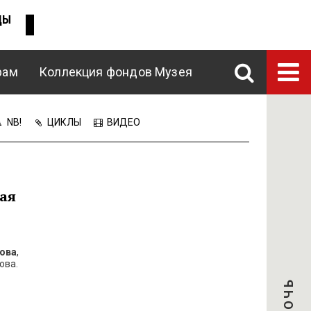
ДЫ
рам
Коллекция фондов Музея
ENG
NB!
ЦИКЛЫ
ВИДЕО
ая
ова
,
ова.