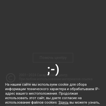
Помочь центру
2001–2024
Сахаровский центр
.
При любом использовании материалов ссылка
обязательна.
На нашем сайте мы используем cookie для сбора
информации технического характера и обрабатываем IP-
адрес вашего местоположения. Продолжая
использовать этот сайт, вы даете согласие на
Мнения выступающих и формулировки тем мероприятий,
использование файлов cookies.
Здесь
вы можете узнать,
проходящих в Сахаровском центре, могут не отражать официальную