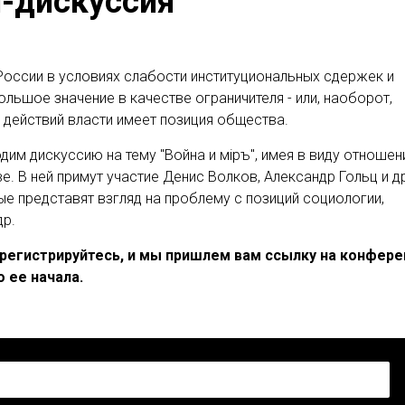
-дискуссия
оссии в условиях слабости институциональных сдержек и
льшое значение в качестве ограничителя - или, наоборот,
- действий власти имеет позиция общества.
дим дискуссию на тему "Война и мiръ", имея в виду отношен
е. В ней примут участие Денис Волков, Александр Гольц и д
ые представят взгляд на проблему с позиций социологии,
др.
регистрируйтесь, и мы пришлем вам ссылку на конфер
о ее начала.