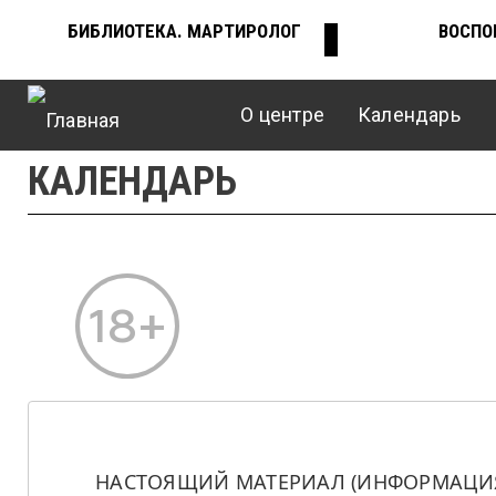
Перейти
БИБЛИОТЕКА. МАРТИРОЛОГ
ВОСПО
ВЕРХНЕЕ
к
основному
содержанию
О центре
Календарь
МЕНЮ
Главное
КАЛЕНДАРЬ
меню
НАСТОЯЩИЙ МАТЕРИАЛ (ИНФОРМАЦИЯ)