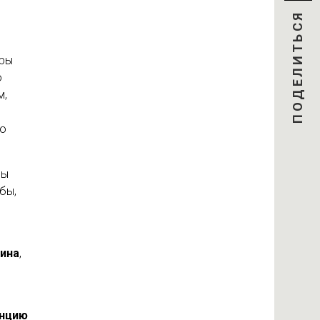
ПОДЕЛИТЬСЯ
уры
о
м,
до
мы
бы,
ина
,
енцию