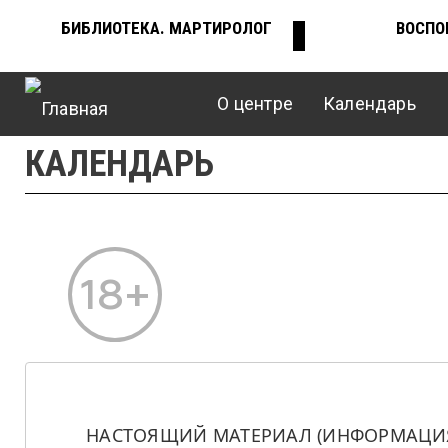
Перейти
БИБЛИОТЕКА. МАРТИРОЛОГ
ВОСПО
ВЕРХНЕЕ
к
основному
содержанию
О центре
Календарь
МЕНЮ
Главное
КАЛЕНДАРЬ
меню
НАСТОЯЩИЙ МАТЕРИАЛ (ИНФОРМАЦИЯ)