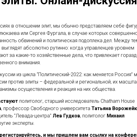
 элиты. Онлайн-дискуссия
сиях в отношении элит, мы обычно представляем себе фиг
люкаева или Сергея Фургала, в случае которых совершенн
нность обвинений и политическая подоплека дел. Между те
 выглядят абсолютно рутинно: когда управленцев уровнем
ют за какие-то хозяйственные дела, что привлекает гораз
енного внимания.
куссии из цикла “Политический-2022: как меняется Россия” 
ии против элиты – федеральной и региональной, их масшта
анизмы осуществления и реакция на них общества.
аствуют
политолог, старший исследователь Chatham House
в
, п
рофессор Свободного университета
Татьяна
Ворожейк
итель "Левада-центра"
Лев
Гудков
, политолог
Михаил
ругие эксперты.
регистрируйтесь, и мы пришлем вам ссылку на конфер