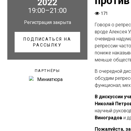
против
2022
19:00–21:00
171
Регистрация закрыта
Говоря о репрес
вроде Алексея У
очевидна надума
ПОДПИСАТЬСЯ НА
РАССЫЛКУ
репрессии часто
пониже наказыва
меньше обществ
ПАРТНЁРЫ
В очередной дис
обсудим репресс
функционал, мех
В дискуссии уч
Николай Петро
научный руковод
Виноградов
и
д
Пожалуйста, за