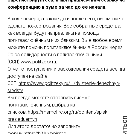
конференцию
в
зуме
за
час
до
ее
начала
.
В ходе вечера, а также до и после него, вы сможете
сделать пожертвования. Все собранные средства,
как всегда, будут направлены на помощь
политзаключённым и их близким. Вы в любое время
можете помочь политзаключённым в России, через
Союз солидарности с политзаключёнными
(ССП)
www.politzeky.ru
.
Отчёт о поступлении и расходовании средств всегда
доступен на сайте
ССП:
https://www.politzeky.ru/.../dvizhenie-denezhnyh-
sredstv
...
Вы всегда можете отправить письма
политзаключённым, выбрав из
списков:
https://memohrc.org/ru/content/spiski-
presleduemyh
Для этого достаточно заполнить
форму
https://bit.ly/z-pismo